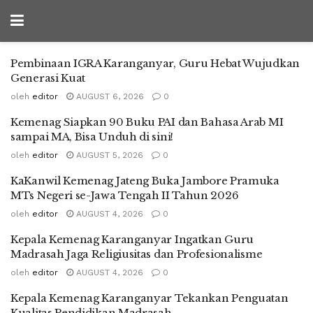
Pembinaan IGRA Karanganyar, Guru Hebat Wujudkan
Generasi Kuat
oleh
editor
AUGUST 6, 2026
0
Kemenag Siapkan 90 Buku PAI dan Bahasa Arab MI
sampai MA, Bisa Unduh di sini!
oleh
editor
AUGUST 5, 2026
0
KaKanwil Kemenag Jateng Buka Jambore Pramuka
MTs Negeri se-Jawa Tengah II Tahun 2026
oleh
editor
AUGUST 4, 2026
0
Kepala Kemenag Karanganyar Ingatkan Guru
Madrasah Jaga Religiusitas dan Profesionalisme
oleh
editor
AUGUST 4, 2026
0
Kepala Kemenag Karanganyar Tekankan Penguatan
Kualitas Pendidikan Madrasah