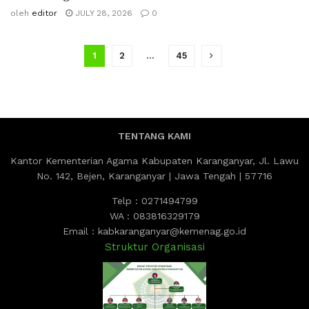
oleh
editor
JULY 28, 2026
0
1
2
…
45
TENTANG KAMI
Kantor Kementerian Agama Kabupaten Karanganyar, Jl. Lawu
No. 142, Bejen, Karanganyar | Jawa Tengah | 57716
Telp : 0271494799
WA : 083816329179
Email : kabkaranganyar@kemenag.go.id
Struktur Organisasi