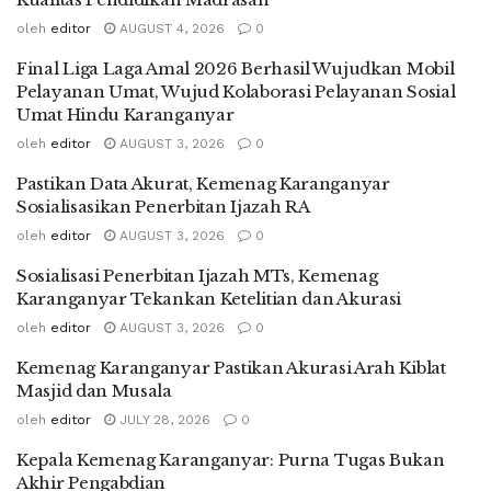
oleh
editor
AUGUST 4, 2026
0
Final Liga Laga Amal 2026 Berhasil Wujudkan Mobil
Pelayanan Umat, Wujud Kolaborasi Pelayanan Sosial
Umat Hindu Karanganyar
oleh
editor
AUGUST 3, 2026
0
Pastikan Data Akurat, Kemenag Karanganyar
Sosialisasikan Penerbitan Ijazah RA
oleh
editor
AUGUST 3, 2026
0
Sosialisasi Penerbitan Ijazah MTs, Kemenag
Karanganyar Tekankan Ketelitian dan Akurasi
oleh
editor
AUGUST 3, 2026
0
Kemenag Karanganyar Pastikan Akurasi Arah Kiblat
Masjid dan Musala
oleh
editor
JULY 28, 2026
0
Kepala Kemenag Karanganyar: Purna Tugas Bukan
Akhir Pengabdian