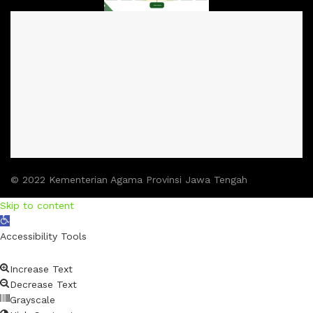
© 2022 Kementerian Agama Provinsi Jawa Tengah
Skip to content
Open
toolbar
Accessibility Tools
Increase Text
Decrease Text
Grayscale